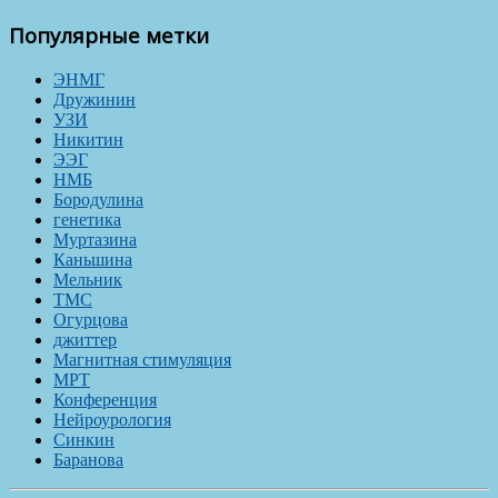
Популярные метки
ЭНМГ
Дружинин
УЗИ
Никитин
ЭЭГ
НМБ
Бородулина
генетика
Муртазина
Каньшина
Мельник
ТМС
Огурцова
джиттер
Магнитная стимуляция
МРТ
Конференция
Нейроурология
Синкин
Баранова