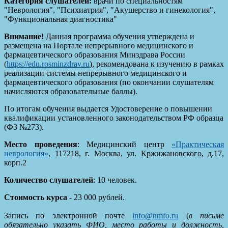
Категория слушателей:
врачи по специальностям
"Неврология", "Психиатрия", "Акушерство и гинекология",
"Функциональная диагностика"
Внимание!
Данная программа обучения утверждена и
размещена на Портале непрерывного медицинского и
фармацевтического образования Минздрава России
(
https://edu.rosminzdrav.ru
), рекомендована к изучению в рамках
реализации системы непрерывного медицинского и
фармацевтического образования (по окончании слушателям
начисляются образовательные баллы).
По итогам обучения выдается Удостоверение о повышении
квалификации установленного законодательством РФ образца
(ФЗ №273).
Место проведения
: Медицинский центр
«Практическая
неврология»
, 117218, г. Москва, ул. Кржижановского, д.17,
корп.2
Количество слушателей
: 10 человек.
Стоимость курса
- 23 000 рублей.
Запись по электронной почте
info@nmfo.ru
(
в письме
обязательно указать ФИО, место работы и должность,