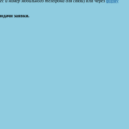
с и номер мобильного телефона для связи
) или через
форму
одачи заявки.