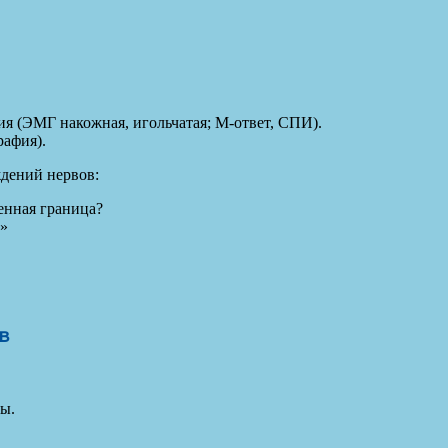
я (ЭМГ накожная, игольчатая; М-ответ, СПИ).
рафия).
ждений нервов:
енная граница?
?»
в
ы.