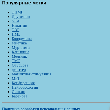
Популярные метки
ЭНМГ
Дружинин
УЗИ
Никитин
ЭЭГ
НМБ
Бородулина
генетика
Муртазина
Каньшина
Мельник
ТМС
Огурцова
джиттер
Магнитная стимуляция
МРТ
Конференция
Нейроурология
Синкин
Баранова
Политика обработки персональных данных