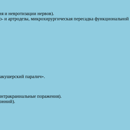
я и невротизации нервов).
о- и артродезы, микрохирургическая пересадка функционально
«акушерский паралич».
интракраниальные поражения).
онний).