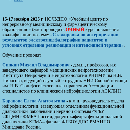
15-17 ноября 2025 г.
НОЧУДПО «Учебный центр по
непрерывному медицинскому и фармацевтическому
образованию» будет проводить
ОЧНЫЙ
курс повышения
квалификации по теме:
«
Стажировка по интерпретации
результатов электроэнцефалографии пациентов в
условиях отделения реанимации и интенсивной терапии
»
.
Обучение проводят
Синкин Михаил Владимирович
- д.м.н., профессор, и.о.
заведующего кафедрой медицинских нейротехнологий
Института Нейронаук и Нейротехнологий РНИМУ им Н.В.
Пирогова, ведущий научный сотрудник НИИ Скорой помощи
им. Н.В. Склифосовского, член правления Ассоциации
специалистов по клинической нейрофизиологии АСКЛИН
Баранова Елена Анатольевна
-
к.м.н., руководитель отдела
нейрофизиологии, заведующая отделением функциональной
диагностики заболеваний нервной системы ФГБУ
«ФЦМН» ФМБА России; доцент кафедры функциональной
диагностики КГМА– филиал ФГБОУ ДПО РМАНПО
Минздрава России.