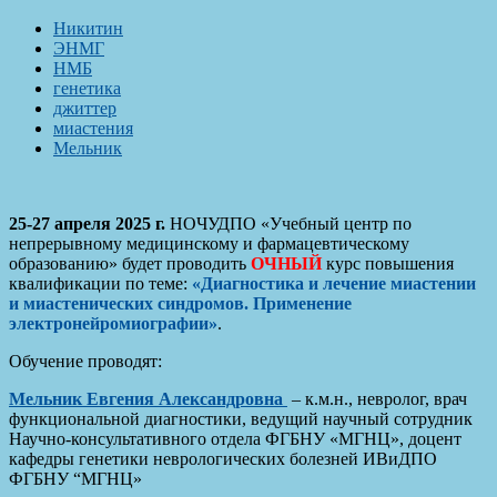
Никитин
ЭНМГ
НМБ
генетика
джиттер
миастения
Мельник
25-27 апреля 2025 г.
НОЧУДПО «Учебный центр по
непрерывному медицинскому и фармацевтическому
образованию» будет проводить
ОЧНЫЙ
курс повышения
квалификации по теме:
«Диагностика и лечение миастении
и миастенических синдромов. Применение
электронейромиографии»
.
Обучение проводят:
Мельник
Евгения Александровна
– к.м.н., невролог, врач
функциональной диагностики, ведущий научный сотрудник
Научно-консультативного отдела ФГБНУ «МГНЦ», доцент
кафедры генетики неврологических болезней ИВиДПО
ФГБНУ “МГНЦ»