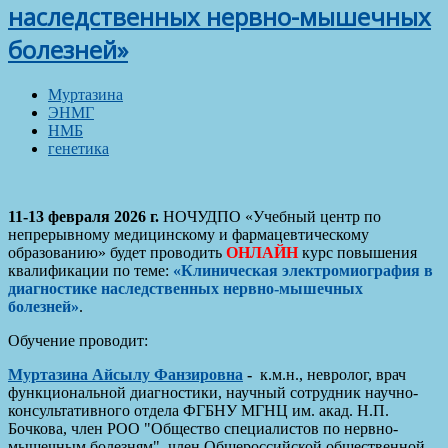
наследственных нервно-мышечных
болезней»
Муртазина
ЭНМГ
НМБ
генетика
11-13 февраля 2026 г.
НОЧУДПО «Учебный центр по
непрерывному медицинскому и фармацевтическому
образованию» будет проводить
ОНЛАЙН
курс повышения
квалификации по теме:
«Клиническая электромиография в
диагностике наследственных нервно-мышечных
болезней»
.
Обучение проводит:
Муртазина Айсылу Фанзировна
-
к.м.н., невролог, врач
функциональной диагностики, научный сотрудник научно-
консультативного отдела ФГБНУ МГНЦ им. акад. Н.П.
Бочкова, член РОО "Общество специалистов по нервно-
мышечным болезням", член Общероссийской общественной