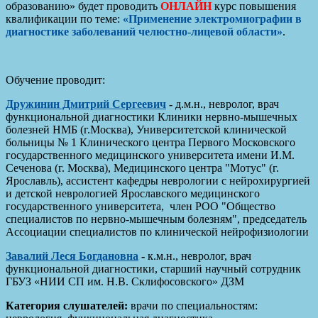
образованию» будет проводить
ОНЛАЙН
курс повышения
квалификации по теме:
«Применение электромиографии в
диагностике заболеваний челюстно-лицевой области»
.
Обучение проводит:
Дружинин Дмитрий Сергеевич
-
д.м.н., невролог, врач
функциональной диагностики Клиники нервно-мышечных
болезней НМБ (г.Москва), Университетской клинической
больницы № 1 Клинического центра Первого Московского
государственного медицинского университета имени И.М.
Сеченова (г. Москва), Медицинского центра "Мотус" (г.
Ярославль), ассистент кафедры неврологии с нейрохирургией
и детской неврологией Ярославского медицинского
государственного университета, член РОО "Общество
специалистов по нервно-мышечным болезням", председатель
Ассоциации специалистов по клинической нейрофизиологии
Завалий Леся Богдановна
-
к.м.н., невролог, врач
функциональной диагностики, старший научный сотрудник
ГБУЗ «НИИ СП им. Н.В. Склифосовского» ДЗМ
Категория слушателей:
врачи по специальностям: