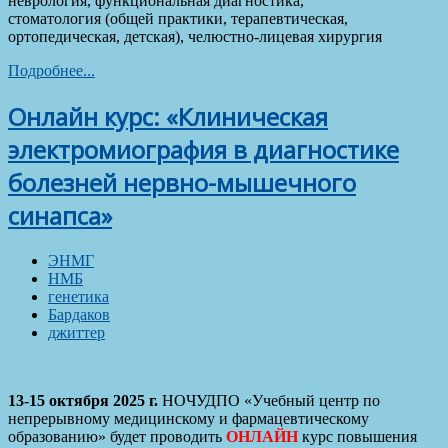
неврология, функциональная диагностика,
стоматология (общей практики, терапевтическая,
ортопедическая, детская), челюстно-лицевая хирургия
Подробнее...
Онлайн курс: «Клиническая
электромиография в диагностике
болезней нервно-мышечного
синапса»
ЭНМГ
НМБ
генетика
Бардаков
джиттер
13-15 октября 2025 г.
НОЧУДПО «Учебный центр по
непрерывному медицинскому и фармацевтическому
образованию» будет проводить
ОНЛАЙН
курс повышения