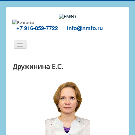
+7 916-859-7722
info@nmfo.ru
Включить/
выключить
навигацию
Главная
Дружинина Е.С.
О центре
Отзывы
Обучение
Пройти тест
Контакты