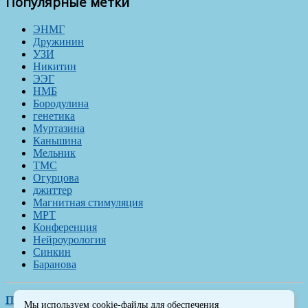
Популярные метки
ЭНМГ
Дружинин
УЗИ
Никитин
ЭЭГ
НМБ
Бородулина
генетика
Муртазина
Каньшина
Мельник
ТМС
Огурцова
джиттер
Магнитная стимуляция
МРТ
Конференция
Нейроурология
Синкин
Баранова
Политика обработки персональных данных
Мы используем cookie-файлы для обеспечения