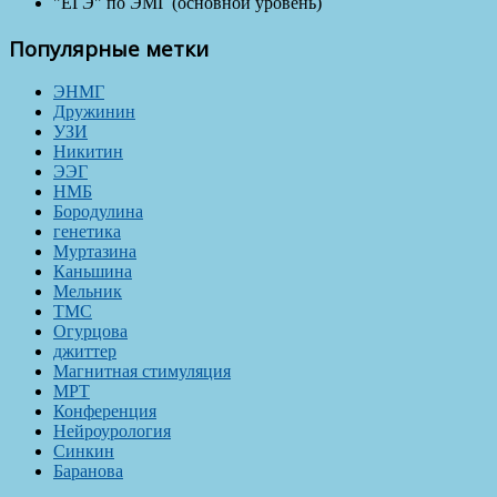
"ЕГЭ" по ЭМГ (основной уровень)
Популярные метки
ЭНМГ
Дружинин
УЗИ
Никитин
ЭЭГ
НМБ
Бородулина
генетика
Муртазина
Каньшина
Мельник
ТМС
Огурцова
джиттер
Магнитная стимуляция
МРТ
Конференция
Нейроурология
Синкин
Баранова