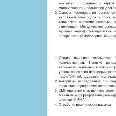
локтевого и срединного нервов
малоберцового и большеберцового 
Основы исследования сенсорных
наложения электродов и поиск то
топическая анатомия основных 
стимуляции. Методические основы
лучевой нервы). Методические 
поверхностный малоберцовый и под
Общие принципы игольчатой Э
количественная. Понятие денер
активности мышечных волокон и пр
уровня поражения периферическог
после ЭМГ обследования игольчат
Алгоритмы исследования при под
поражение периферических нервов;
ЭМГ одиночного мышечного волокн
Механизмы формирования реиннер
игольчатой ЭМГ.
Отработка практических навыков