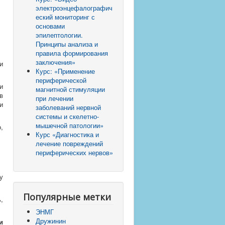
электроэнцефалографич
еский мониторинг с
основами
эпилептологии.
Принципы анализа и
правила формирования
заключения»
и
Курс: «Применение
периферической
и
магнитной стимуляции
в
при лечении
и
заболеваний нервной
системы и скелетно-
мышечной патологии»
,
Курс «Диагностика и
лечение повреждений
периферических нервов»
у
Популярные метки
,
ЭНМГ
Дружинин
и