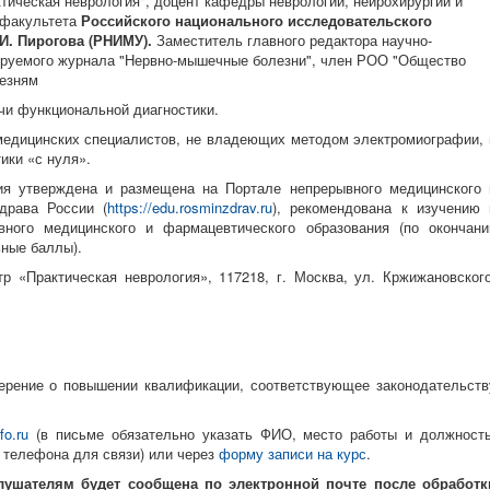
тическая неврология", доцент кафедры неврологии, нейрохирургии и
 факультета
Российского национального исследовательского
И. Пирогова (РНИМУ).
Заместитель главного редактора научно-
зируемого журнала "Нервно-мышечные болезни", член РОО "Общество
езням
чи функциональной диагностики.
медицинских специалистов, не владеющих методом электромиографии, 
ики «с нуля».
я утверждена и размещена на Портале непрерывного медицинского 
драва России (
https://edu.rosminzdrav.ru
), рекомендована к изучению 
ного медицинского и фармацевтического образования (по окончани
ные баллы).
 «Практическая неврология», 117218, г. Москва, ул. Кржижановского
ерение о повышении квалификации, соответствующее законодательств
fo.ru
(в письме обязательно указать ФИО, место работы и должность
 телефона для связи) или через
форму записи на курс
.
ушателям будет сообщена по электронной почте после обработк