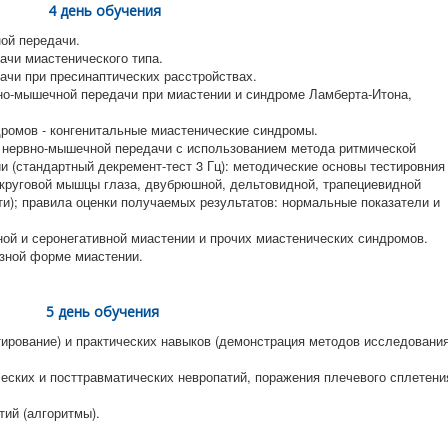
4 день обучения
ой передачи.
чи миастенического типа.
чи при пресинаптических расстройствах.
о-мышечной передачи при миастении и синдроме Ламберта-Итона,
ромов - конгенитальные миастенические синдромы.
 нервно-мышечной передачи с использованием метода ритмической
и (стандартный декремент-тест 3 Гц): методические основы тестировния
(круговой мышцы глаза, двубрюшной, дельтовидной, трапециевидной
ти); правила оценки получаемых результатов: нормальные показатели и
ой и серонегативной миастении и прочих миастенических синдромов.
зной форме миастении.
5 день обучения
тирование) и практических навыков (демонстрация методов исследовани
еских и посттравматических невропатий, поражения плечевого сплетени
ий (алгоритмы).