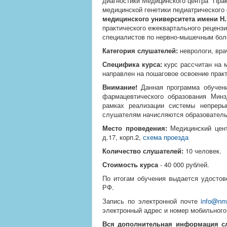
диагностики Медицинского центра "Прак
медицинской генетики педиатрического
медицинского университета имени Н.
практического ежеквартального рецен
специалистов по нервно-мышечным бол
Категория слушателей:
неврологи, вра
Специфика курса:
курс рассчитан на 
направлен на пошаговое освоение практ
Внимание!
Данная программа обучени
фармацевтического образования Минз
рамках реализации системы непрерыв
слушателям начисляются образователь
Место проведения:
Медицинский центр
д.17, корп.2,
схема проезда
Количество слушателей:
10 человек.
Стоимость курса
- 40 000 рублей.
По итогам обучения выдается удостов
РФ.
Запись по электронной почте
info@nm
электронный адрес и номер мобильного
Вся дополнительная информация сл