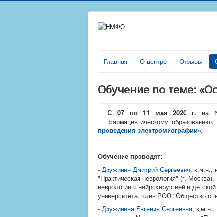
Главная
О центре
Отзывы
Обучение по теме: «
С 07 по 11
мая
2020 г.
на 
фармацевтическому образованию»
проведения электромиографии»
.
Обучение проводят:
-
Дружинин Дмитрий Сергеевич
, к.м.н.
"Практическая неврология" (г. Москва),
неврологии с нейрохирургией и детской
университета, член РОО "Общество сп
-
Дружинина Евгения Сергеевна
,
к.м.н.