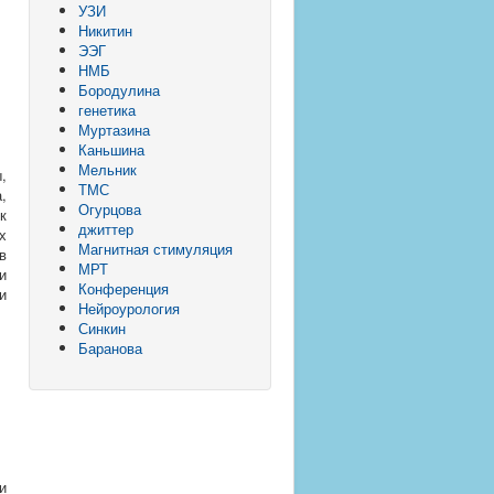
УЗИ
Никитин
ЭЭГ
НМБ
Бородулина
генетика
Муртазина
Каньшина
Мельник
,
ТМС
,
Огурцова
к
джиттер
х
Магнитная стимуляция
в
МРТ
и
Конференция
и
Нейроурология
Синкин
Баранова
и