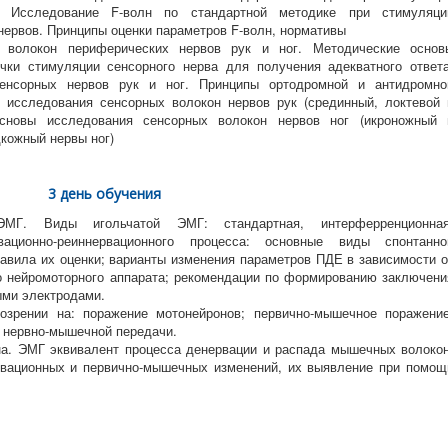
. Исследование F-волн по стандартной методике при стимуляци
нервов. Принципы оценки параметров F-волн, нормативы
 волокон периферических нервов рук и ног. Методические основ
чки стимуляции сенсорного нерва для получения адекватного ответа
сенсорных нервов рук и ног. Принципы ортодромной и антидромно
 исследования сенсорных волокон нервов рук (срединный, локтевой 
основы исследования сенсорных волокон нервов ног (икроножный 
кожный нервы ног)
3 день обучения
МГ. Виды игольчатой ЭМГ: стандартная, интерферренционная
вационно-реиннервационного процесса: основные виды спонтанно
авила их оценки; варианты изменения параметров ПДЕ в зависимости о
о нейромоторного аппарата; рекомендации по формированию заключени
ыми электродами.
озрении на: поражение мотонейронов; первично-мышечное поражение
 нервно-мышечной передачи.
а. ЭМГ эквивалент процесса денервации и распада мышечных волокон
вационных и первично-мышечных изменений, их выявление при помощ