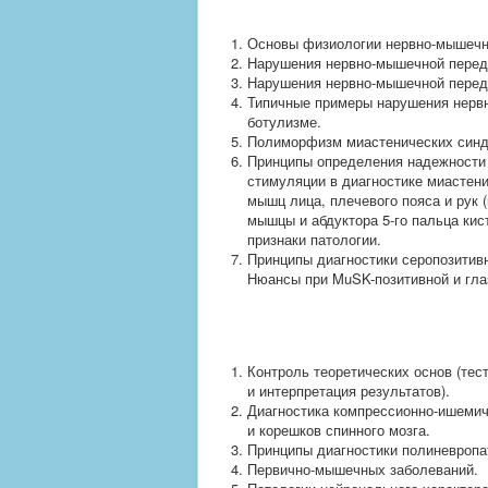
Основы физиологии нервно-мышечн
Нарушения нервно-мышечной переда
Нарушения нервно-мышечной переда
Типичные примеры нарушения нервн
ботулизме.
Полиморфизм миастенических синд
Принципы определения надежности
стимуляции в диагностике миастени
мышц лица, плечевого пояса и рук 
мышцы и абдуктора 5-го пальца кис
признаки патологии.
Принципы диагностики серопозитивн
Нюансы при MuSK-позитивной и гла
Контроль теоретических основ (тес
и интерпретация результатов).
Диагностика компрессионно-ишемич
и корешков спинного мозга.
Принципы диагностики полиневропат
Первично-мышечных заболеваний.