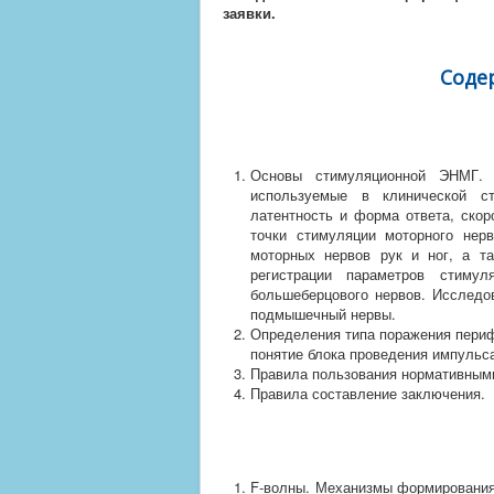
заявки.
Соде
Основы стимуляционной ЭНМГ. 
используемые в клинической ст
латентность и форма ответа, скор
точки стимуляции моторного нерв
моторных нервов рук и ног, а т
регистрации параметров стимул
большеберцового нервов. Исследов
подмышечный нервы.
Определения типа поражения пери
понятие блока проведения импульс
Правила пользования нормативными
Правила составление заключения.
F-волны. Механизмы формирования 