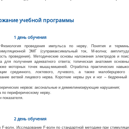
ржание учебной программы
1 день обучения
Физиология проведения импульса по нерву. Понятия и термины
имуляционной ЭМГ (супрамаксимальный ток, М-волна; амплитуда
ость проведения). Методические основы наложения электродов и поис
а для получения адекватного ответа; топическая анатомия основны
акже моторных точек мышц-мишеней. Отработка практических навыко
яции срединного, локтевого, лучевого, а также малоберцового 
ание ветвей лицевого нерва. Короткие нервы рук и ног – бедренный 
ферических нервов: аксональные и демиелинизирующие нарушения;
а по периферическому нерву.
 показателя.
2 день обучения
F-волн. Исследование F-волн по стандартной методике при стимуляци