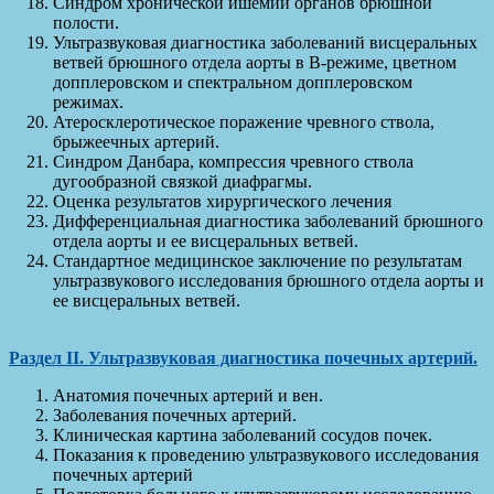
Синдром хронической ишемии органов брюшной
полости.
Ультразвуковая диагностика заболеваний висцеральных
ветвей брюшного отдела аорты в В-режиме, цветном
допплеровском и спектральном допплеровском
режимах.
Атеросклеротическое поражение чревного ствола,
брыжеечных артерий.
Синдром Данбара, компрессия чревного ствола
дугообразной связкой диафрагмы.
Оценка результатов хирургического лечения
Дифференциальная диагностика заболеваний брюшного
отдела аорты и ее висцеральных ветвей.
Стандартное медицинское заключение по результатам
ультразвукового исследования брюшного отдела аорты и
ее висцеральных ветвей.
Раздел
II
. Ультразвуковая диагностика почечных артерий.
Анатомия почечных артерий и вен.
Заболевания почечных артерий.
Клиническая картина заболеваний сосудов почек.
Показания к проведению ультразвукового исследования
почечных артерий