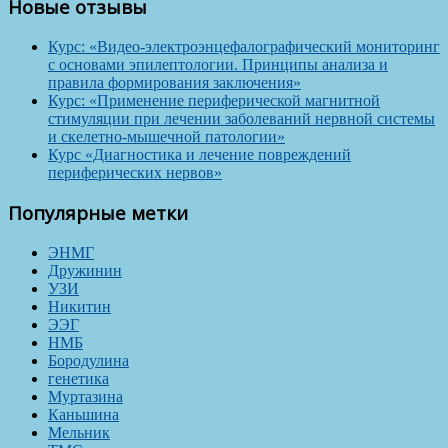
Новые отзывы
Курс: «Видео-электроэнцефалографический мониторинг
с основами эпилептологии. Принципы анализа и
правила формирования заключения»
Курс: «Применение периферической магнитной
стимуляции при лечении заболеваний нервной системы
и скелетно-мышечной патологии»
Курс «Диагностика и лечение повреждений
периферических нервов»
Популярные метки
ЭНМГ
Дружинин
УЗИ
Никитин
ЭЭГ
НМБ
Бородулина
генетика
Муртазина
Каньшина
Мельник