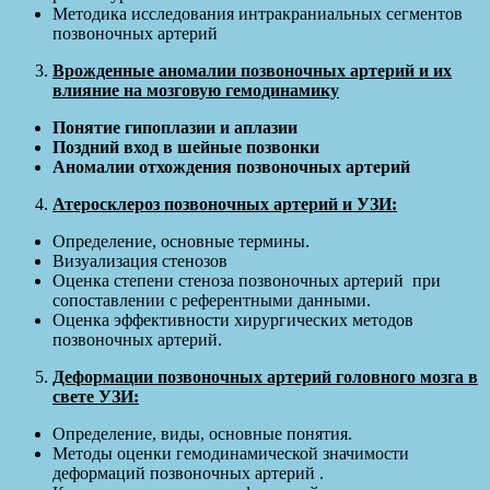
Методика исследования интракраниальных сегментов
позвоночных артерий
Врожденные аномалии позвоночных артерий и их
влияние на мозговую гемодинамику
Понятие гипоплазии и аплазии
Поздний вход в шейные позвонки
Аномалии отхождения позвоночных артерий
Атеросклероз позвоночных артерий и УЗИ:
Определение, основные термины.
Визуализация стенозов
Оценка степени стеноза позвоночных артерий при
сопоставлении с референтными данными.
Оценка эффективности хирургических методов
позвоночных артерий.
Деформации позвоночных артерий головного мозга в
свете УЗИ:
Определение, виды, основные понятия.
Методы оценки гемодинамической значимости
деформаций позвоночных артерий .