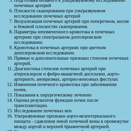
Подготовка больного к ультразвуковому исследованию
почечных артерий
Плоскости сканирования при ультразвуковом
исследовании почечных артерий
Визуализация почечных артерий при поперечном, косом
и боковой плоскостях сканирования.
Параметры неизмененного кровотока в почечных
артериях при спектральном допплеровском
исследовании.
Кровотока в почечных артериях при цветном
допплеровском исследовании.
Прямые и дополнительные признаки стенозов почечных
артерий.
Диагностика стенозов почечных артерий при
атеросклерозе и фибро-мышечной дисплазии, аорто-
артериите, аневризмах, артерио-венозных фистулах
Изменения почечного кровотока при заболеваниях
почек.
Показания к хирургическому лечению
Оценка результатов функции почек после
трансплантации.
Исследование почечных вен
Ультразвуковые признаки аорто-мезентериального
пинцета - сдавления левой почечной вены в промежутке
между аортой и верхней брыжеечной артерией.