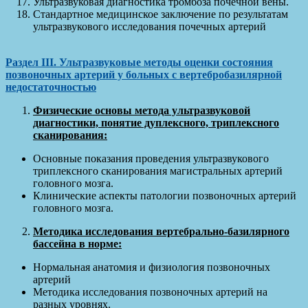
Ультразвуковая диагностика тромбоза почечной вены.
Стандартное медицинское заключение по результатам
ультразвукового исследования почечных артерий
Раздел
III
. Ультразвуковые методы оценки состояния
позвоночных артерий у больных с вертебробазилярной
недостаточностью
Физические основы метода ультразвуковой
диагностики, понятие дуплексного, триплексного
сканирования:
Основные показания проведения ультразвукового
триплексного сканирования магистральных артерий
головного мозга.
Клинические аспекты патологии позвоночных артерий
головного мозга.
Методика исследования вертебрально-базилярного
бассейна в норме:
Нормальная анатомия и физиология позвоночных
артерий
Методика исследования позвоночных артерий на
разных уровнях.