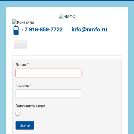
+7 916-859-7722
info@nmfo.ru
Включить/
выключить
навигацию
Главная
Логин
*
О центре
Отзывы
Пароль
*
Обучение
Пройти тест
Запомнить меня
Контакты
Войти